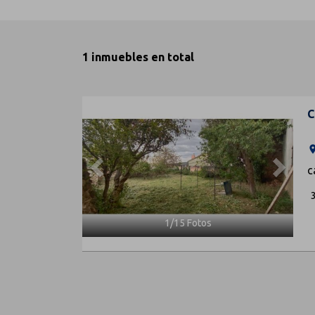
1 inmuebles en total
Previous
Next
C
ro
c
1
/
15
Fotos