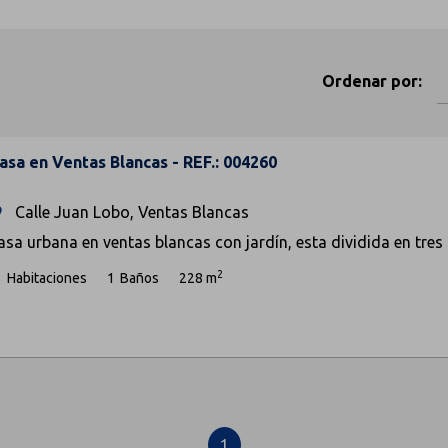
Ordenar por:
asa en Ventas Blancas - REF.: 004260
Calle Juan Lobo, Ventas Blancas
om
asa urbana en ventas blancas con jardín, esta dividida en tres
2
3
Habitaciones
1
Baños
228 m
1