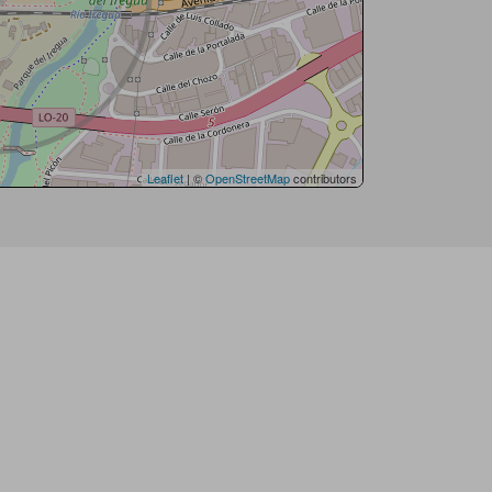
Leaflet
| ©
OpenStreetMap
contributors