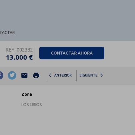
TACTAR
REF.: 002382
CONTACTAR AHORA
13.000 €
email
print
ANTERIOR
SIGUIENTE
Zona
LOS LIRIOS