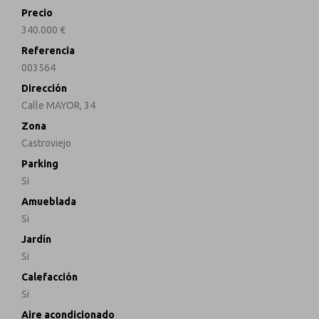
Precio
340.000 €
Referencia
003564
Dirección
Calle MAYOR, 34
Zona
Castroviejo
Parking
Si
Amueblada
Si
Jardín
Si
Calefacción
Si
Aire acondicionado