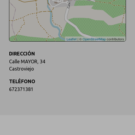
Leaflet
| ©
OpenStreetMap
contributors
DIRECCIÓN
Calle MAYOR, 34
Castroviejo
TELÉFONO
672371381