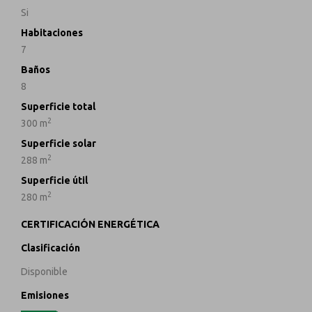
Si
Habitaciones
7
Baños
8
Superficie total
2
300 m
Superficie solar
2
288 m
Superficie útil
2
280 m
CERTIFICACIÓN ENERGÉTICA
Clasificación
Disponible
Emisiones