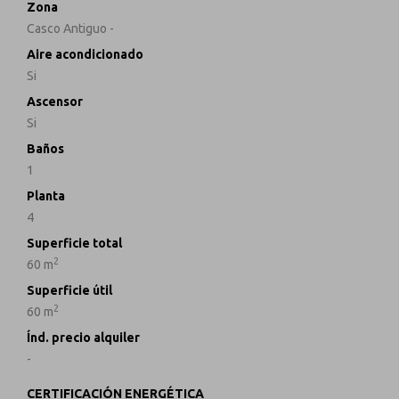
Zona
Casco Antiguo -
Aire acondicionado
Si
Ascensor
Si
Baños
1
Planta
4
Superficie total
2
60 m
Superficie útil
2
60 m
Índ. precio alquiler
-
CERTIFICACIÓN ENERGÉTICA